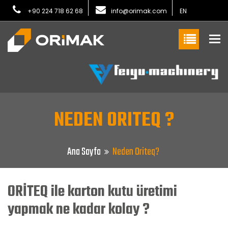
+90 224 718 62 68
info@orimak.com
EN
To
NEDEN ORITEQ ?
Ana Sayfa
Neden Oriteq?
ORİTEQ ile karton kutu üretimi
yapmak ne kadar kolay ?