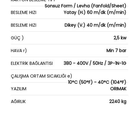
Sonsuz Form / Levha (Fanfold/Sheet)
BESLEME HIZI
Yatay (H.) 60 m/dk (m/min)
BESLEME HIZI
Dikey (V.) 40 m/dk (m/min)
GÜÇ )
2,5 kw
HAVA r)
Min 7 bar
ELEKTRİK BAĞLANTISI
380 - 400V / 50Hz / 3P-1N-1G
ÇALIŞMA ORTAM SICAKLIĞI e)
10°C (50°F) - 40°C (104°F)
YAZILIM
ORIMAK
AĞIRLIK
2240 kg